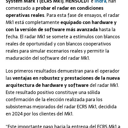
System Mark 1 (ECRS Mk1)
,
HENSOLDT
e
Indra
, han
comenzado a
probar el radar en condiciones
operativas reales
. Para esta fase de ensayos, el radar
Mk1 está completamente
equipado con hardware y
con la versión de software más avanzada
hasta la
fecha. El radar Mk1 se somete a estímulos con blancos
reales de oportunidad y con blancos cooperativos
reales para simular escenarios reales y permitir la
maduración del software del radar Mk1.
Los primeros resultados demuestran para el operador
las
ventajas en robustez y prestaciones de la nueva
arquitectura de hardware y software
del radar Mk1.
Este resultado positivo constituye una sólida
confirmación de la elección realizada para los
subsistemas mejorados del radar ECRS Mk1, decidida
en 2024 por los clientes del Mk1.
“Este importante paso hacia la entrega del ECRS Mk1 a