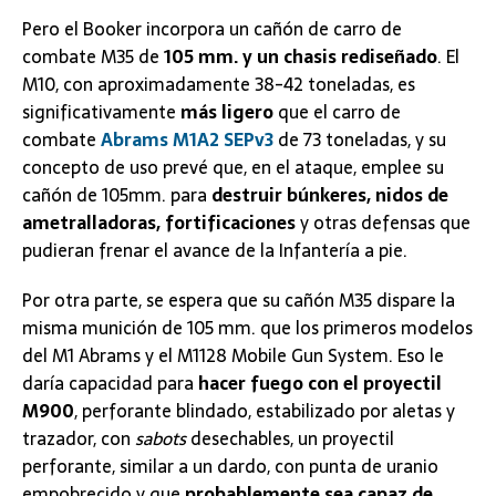
Pero el Booker incorpora un cañón de carro de
combate M35 de
105 mm. y un chasis rediseñado
. El
M10, con aproximadamente 38-42 toneladas, es
significativamente
más ligero
que el carro de
combate
Abrams M1A2 SEPv3
de 73 toneladas, y su
concepto de uso prevé que, en el ataque, emplee su
cañón de 105mm. para
destruir búnkeres, nidos de
ametralladoras, fortificaciones
y otras defensas que
pudieran frenar el avance de la Infantería a pie.
Por otra parte, se espera que su cañón M35 dispare la
misma munición de 105 mm. que los primeros modelos
del M1 Abrams y el M1128 Mobile Gun System. Eso le
daría capacidad para
hacer fuego con el proyectil
M900
, perforante blindado, estabilizado por aletas y
trazador, con
sabots
desechables, un proyectil
perforante, similar a un dardo, con punta de uranio
empobrecido y que
probablemente sea capaz de