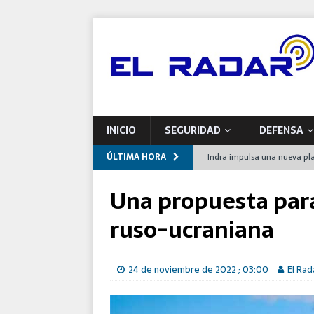
INICIO
SEGURIDAD
DEFENSA
ÚLTIMA HORA
Indra impulsa una nueva pla
Airbus entrega a Francia el
Una propuesta para
España
ruso-ucraniana
Defensa se compromete con 
programas de modernizaci
24 de noviembre de 2022 ; 03:00
El Rad
El Ejército del Aire y del Es
Este