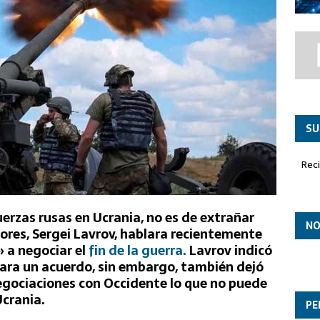
to ASTRALIS para el desarrollo de las futuras capacidades autónomas
 en órbita
SU
Rec
uerzas rusas en Ucrania, no es de extrañar
NO
ores, Sergei Lavrov, hablara recientemente
 a negociar el
fin de la guerra.
Lavrov indicó
para un acuerdo, sin embargo, también dejó
negociaciones con Occidente lo que no puede
Ucrania.
PE