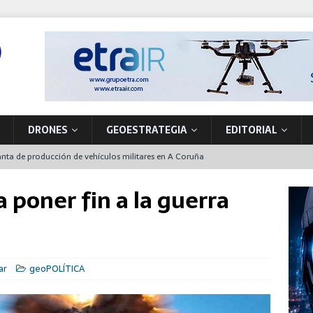
DRONES
GEOESTRATEGIA
EDITORIAL
nta de producción de vehículos militares en A Coruña
 primer NH90 para operaciones especiales que también funcionará en
 poner fin a la guerra
la soberanía tecnológica y la seguridad movilizando nuevos
ón
ar
geoPOLÍTICA
pacio, pieza clave de la OTAN para la disuasión y defensa del Flanco