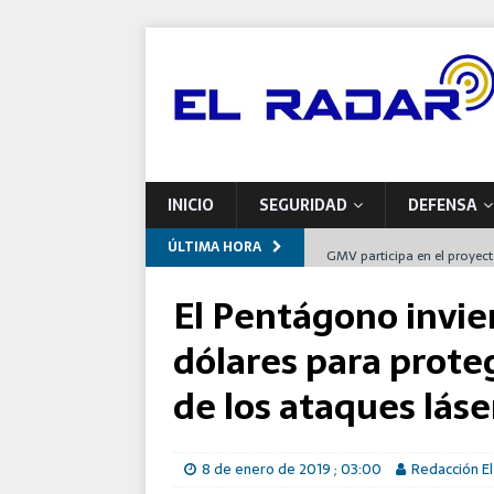
INICIO
SEGURIDAD
DEFENSA
ÚLTIMA HORA
GMV participa en el proyec
europeas de mantenimiento
El Pentágono invie
Indra impulsa una nueva pla
dólares para proteg
Airbus entrega a Francia el
de los ataques láse
España
Defensa se compromete con 
8 de enero de 2019 ; 03:00
Redacción El
programas de modernizaci