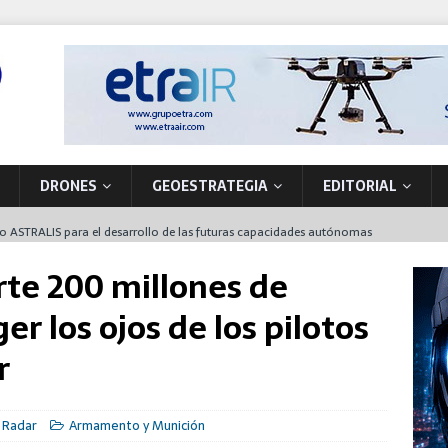
DRONES
GEOESTRATEGIA
EDITORIAL
to ASTRALIS para el desarrollo de las futuras capacidades autónomas
 en órbita
rte 200 millones de
nta de producción de vehículos militares en A Coruña
er los ojos de los pilotos
 primer NH90 para operaciones especiales que también funcionará en
r
la soberanía tecnológica y la seguridad movilizando nuevos
 Radar
Armamento y Munición
ón