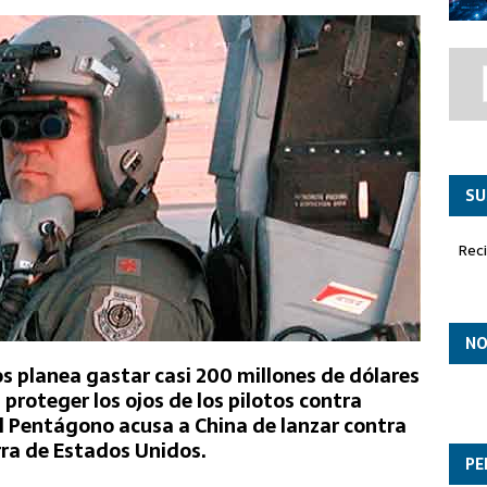
co ‘Paznic’ asume el liderazgo en la misión de Policía Aérea
SU
Rec
NO
s planea gastar casi 200 millones de dólares
 proteger los ojos de los pilotos contra
el Pentágono acusa a China de lanzar contra
rra de Estados Unidos.
PE