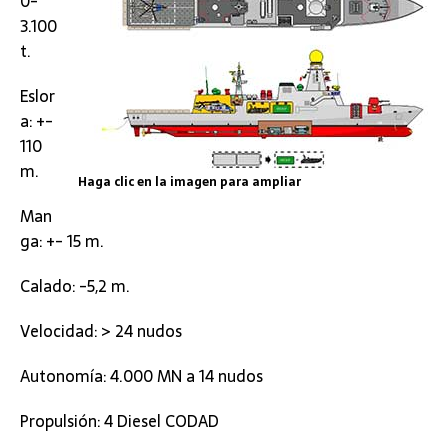
0-
3.100
t.
Eslor
a: +-
110
m.
Haga clic en la imagen para ampliar
Man
ga: +- 15 m.
Calado: -5,2 m.
Velocidad: > 24 nudos
Autonomía: 4.000 MN a 14 nudos
Propulsión: 4 Diesel CODAD