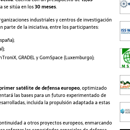
a se sitúa en los
30 meses
.
rganizaciones industriales y centros de investigación
parte de la iniciativa, entre los participantes:
España);
l);
, EmTroniX, GRADEL y GomSpace (Luxemburgo);
 primer satélite de defensa europeo
, optimizado
 sentará las bases para un futuro experimentado de
arrolladas, incluida la propulsión adaptada a estas
 continuidad a otros proyectos europeos, enmarcando
ra reforzar las capacidades espaciales de defensa.