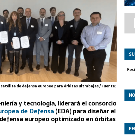
co ‘Paznic’ asume el liderazgo en la misión de Policía Aérea
SU
Rec
r satélite de defensa europeo para órbitas ultrabajas / Fuente:
NO
eniería y tecnología, liderará el consorcio
uropea de Defensa
(EDA) para diseñar el
e defensa europeo optimizado en órbitas
PE