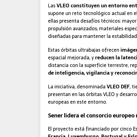
Las
VLEO constituyen un entorno entr
supone un reto tecnológico actual en e
ellas presenta desafíos técnicos: mayo
propulsión avanzados; materiales especi
diseñadas para mantener la estabilidad 
Estas órbitas ultrabajas ofrecen
imágen
espacial mejorada, y
reducen la latenc
distancia con la superficie terrestre, 
de inteligencia, vigilancia y reconoci
La iniciativa, denominada
VLEO DEF
, t
presentan en las órbitas VLEO y desarro
europeas en este entorno.
Sener lidera el consorcio europeo
El proyecto está financiado por cinco 
Francia, Luxemburgo, Portugal y Esl