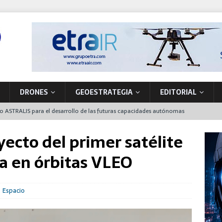
DRONES
GEOESTRATEGIA
EDITORIAL
to ASTRALIS para el desarrollo de las futuras capacidades autónomas
 en órbita
oyecto del primer satélite
nta de producción de vehículos militares en A Coruña
a en órbitas VLEO
 primer NH90 para operaciones especiales que también funcionará en
Espacio
la soberanía tecnológica y la seguridad movilizando nuevos
ón