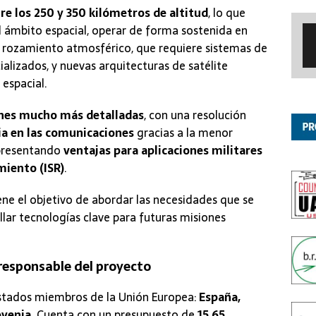
e los 250 y 350 kilómetros de altitud
, lo que
l ámbito espacial, operar de forma sostenida en
r rozamiento atmosférico, que requiere sistemas de
alizados, y nuevas arquitecturas de satélite
espacial.
es mucho más detalladas
, con una resolución
ia en las comunicaciones
gracias a la menor
representando
ventajas para aplicaciones militares
miento (ISR)
.
iene el objetivo de abordar las necesidades que se
llar tecnologías clave para futuras misiones
 responsable del proyecto
Estados miembros de la Unión Europea:
España,
ovenia
. Cuenta con un presupuesto de
15,65