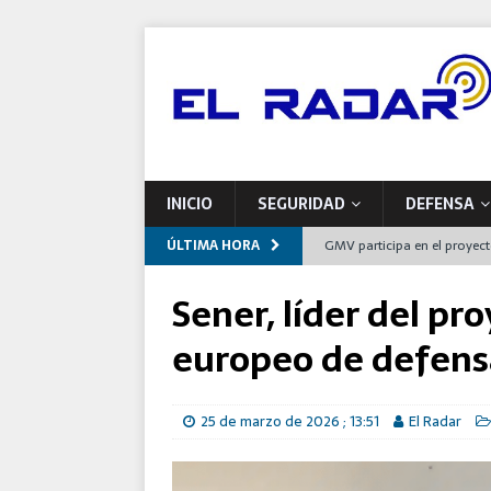
INICIO
SEGURIDAD
DEFENSA
ÚLTIMA HORA
GMV participa en el proyec
europeas de mantenimiento
Sener, líder del pr
Indra impulsa una nueva pla
europeo de defens
Airbus entrega a Francia el
España
25 de marzo de 2026 ; 13:51
El Radar
Defensa se compromete con 
programas de modernizaci