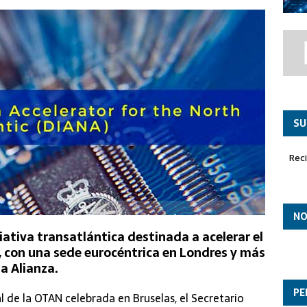
to ASTRALIS para el desarrollo de las futuras capacidades autónomas
 en órbita
SU
Rec
NO
iativa transatlántica destinada a acelerar el
s, con una sede eurocéntrica en Londres y más
a Alianza.
PE
l de la OTAN celebrada en Bruselas, el Secretario