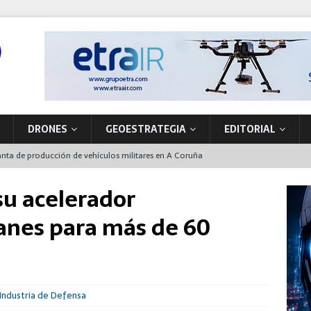
DRONES
GEOESTRATEGIA
EDITORIAL
nta de producción de vehículos militares en A Coruña
 primer NH90 para operaciones especiales que también funcionará en
su acelerador
lanes para más de 60
la soberanía tecnológica y la seguridad movilizando nuevos
ón
pacio, pieza clave de la OTAN para la disuasión y defensa del Flanco
Industria de Defensa