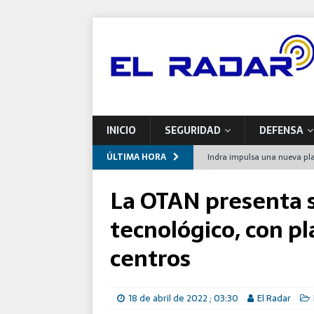
INICIO
SEGURIDAD
DEFENSA
ÚLTIMA HORA
Indra impulsa una nueva pla
Airbus entrega a Francia el
La OTAN presenta 
España
tecnológico, con p
Defensa se compromete con 
centros
programas de modernizaci
El Ejército del Aire y del Es
18 de abril de 2022 ; 03:30
El Radar
Este