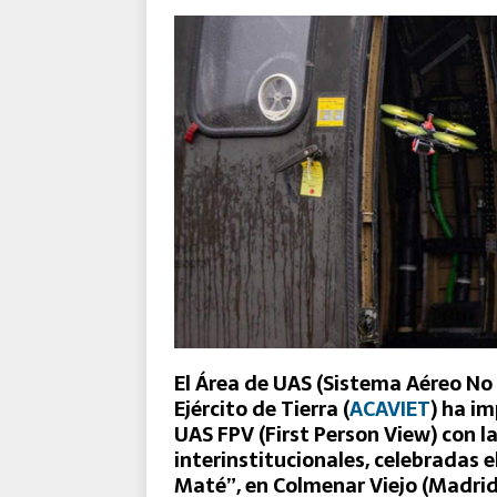
GMV participa en el proyec
europeas de mantenimiento
El Área de UAS (Sistema Aéreo No
Ejército de Tierra (
ACAVIET
) ha im
UAS FPV (First Person View) con l
interinstitucionales, celebradas 
Maté”, en Colmenar Viejo (Madrid)