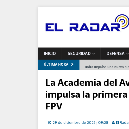
INICIO
SEGURIDAD
DEFENSA
ÚLTIMA HORA
Indra impulsa una nueva pla
Airbus entrega a Francia el
La Academia del Avi
España
impulsa la primera
Defensa se compromete con 
FPV
programas de modernizaci
El Ejército del Aire y del Es
29 de diciembre de 2025 ; 09:28
El Rada
Este