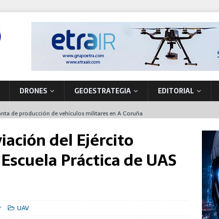
DRONES
GEOESTRATEGIA
EDITORIAL
nta de producción de vehículos militares en A Coruña
 primer NH90 para operaciones especiales que también funcionará en
ación del Ejército
 Escuela Práctica de UAS
la soberanía tecnológica y la seguridad movilizando nuevos
ón
pacio, pieza clave de la OTAN para la disuasión y defensa del Flanco
r
UAV