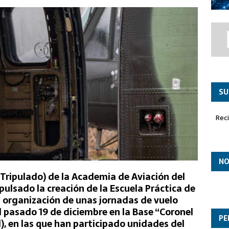
to ASTRALIS para el desarrollo de las futuras capacidades autónomas
 en órbita
SU
Rec
NO
 Tripulado) de la Academia de Aviación del
pulsado la creación de la Escuela Práctica de
a organización de unas jornadas de vuelo
el pasado 19 de diciembre en la Base “Coronel
PE
, en las que han participado unidades del