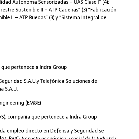
idad Autónoma Sensorizadas – UAS Clase I” (4);
estre Sostenible II – ATP Cadenas” (3) “Fabricación
ble II – ATP Ruedas” (3) y “Sistema Integral de
a que pertenece a Indra Group
 Seguridad S.A.U.y Telefónica Soluciones de
a S.A.U.
Engineering (EM&E)
S), compañía que pertenece a Indra Group
ada empleo directo en Defensa y Seguridad se
dos. PwC:
Impacto económico y social de la Industria