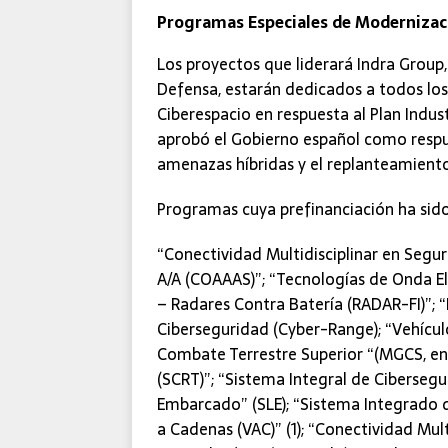
Programas Especiales de Modernizac
Los proyectos que liderará Indra Group
Defensa, estarán dedicados a todos los d
Ciberespacio en respuesta al Plan Indus
aprobó el Gobierno español como respue
amenazas híbridas y el replanteamiento 
Programas cuya prefinanciación ha sido
“Conectividad Multidisciplinar en Segu
A/A (COAAAS)”; “Tecnologías de Onda El
– Radares Contra Batería (RADAR-FI)”; 
Ciberseguridad (Cyber-Range); “Vehícu
Combate Terrestre Superior “(MGCS, en
(SCRT)”; “Sistema Integral de Ciberse
Embarcado” (SLE); “Sistema Integrado d
a Cadenas (VAC)” (1); “Conectividad Mult