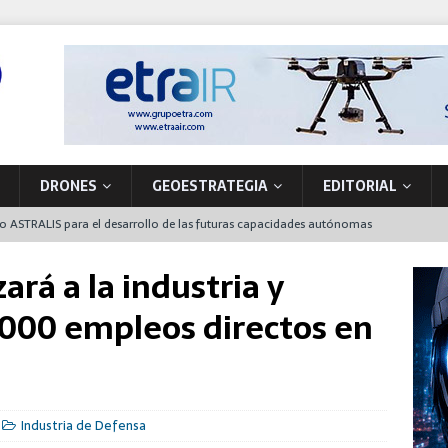
DRONES
GEOESTRATEGIA
EDITORIAL
to ASTRALIS para el desarrollo de las futuras capacidades autónomas
 en órbita
ará a la industria y
nta de producción de vehículos militares en A Coruña
.000 empleos directos en
 primer NH90 para operaciones especiales que también funcionará en
la soberanía tecnológica y la seguridad movilizando nuevos
Industria de Defensa
ón