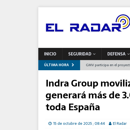
INICIO
SEGURIDAD
DEFENSA
ÚLTIMA HORA
GMV participa en el proyec
europeas de mantenimiento
Indra Group moviliz
Indra impulsa una nueva pla
generará más de 3
Airbus entrega a Francia el
toda España
España
Defensa se compromete con 
15 de octubre de 2025 ; 08:44
El Radar
programas de modernizaci