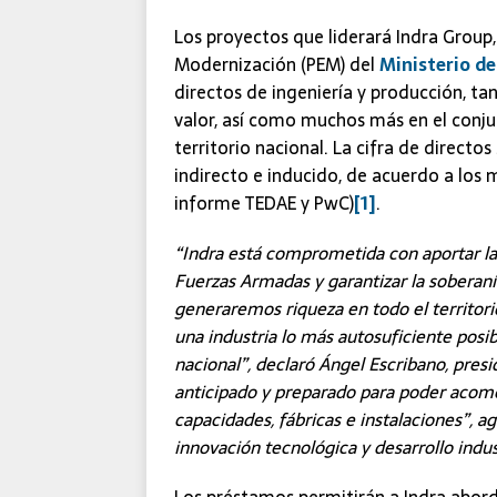
Los proyectos que liderará Indra Group
Modernización (PEM) del
Ministerio d
directos de ingeniería y producción, 
valor, así como muchos más en el conju
territorio nacional. La cifra de directos
indirecto e inducido, de acuerdo a los 
informe TEDAE y PwC)
[1]
.
“Indra está comprometida con aportar l
Fuerzas Armadas y garantizar la soberanía
generaremos riqueza en todo el territori
una industria lo más autosuficiente pos
nacional”, declaró Ángel Escribano, pre
anticipado y preparado para poder acome
capacidades, fábricas e instalaciones”, a
innovación tecnológica y desarrollo indust
Los préstamos permitirán a Indra abor