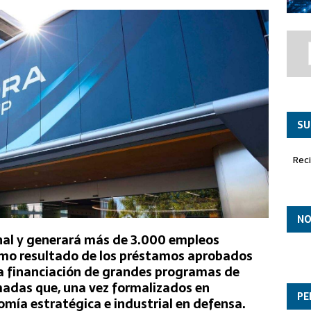
co ‘Paznic’ asume el liderazgo en la misión de Policía Aérea
SU
Rec
NO
onal y generará más de 3.000 empleos
como resultado de los préstamos aprobados
 la financiación de grandes programas de
madas que, una vez formalizados en
PE
omía estratégica e industrial en defensa.