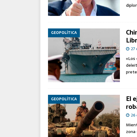
GMV participa en el proyec
diplo
europeas de mantenimiento
Chi
GEOPOLÍTICA
Lib
27 
«Los 
delei
prete
El 
GEOPOLÍTICA
rob
26 
Mient
zona 