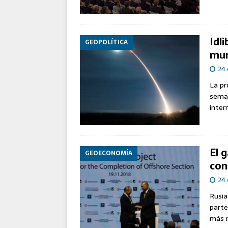
Idl
GEOPOLÍTICA
mun
24 
La pr
seman
inter
El 
GEOECONOMÍA
con
24 
Rusia
parte
más r