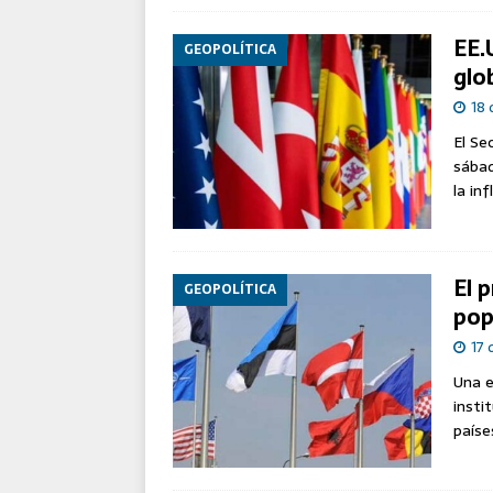
EE.
GEOPOLÍTICA
glo
18 
El Se
sábad
la in
El 
GEOPOLÍTICA
pop
17 
Una e
insti
paíse