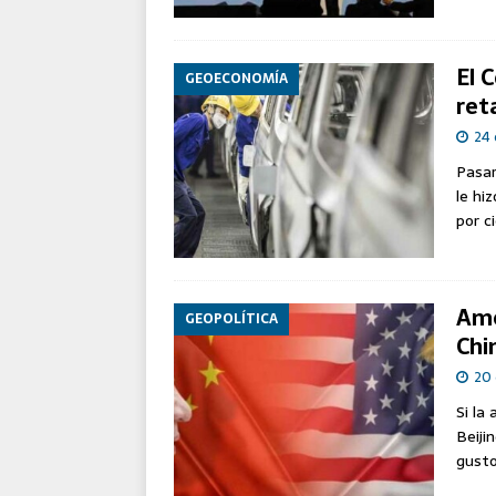
El 
GEOECONOMÍA
ret
24 
Pasar
le hi
por c
Amé
GEOPOLÍTICA
Chi
20 
Si la
Beiji
gusto