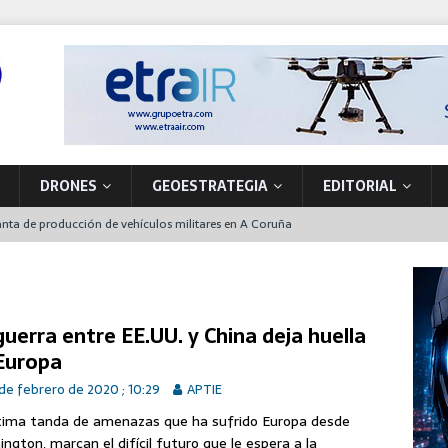
DRONES
GEOESTRATEGIA
EDITORIAL
nta de producción de vehículos militares en A Coruña
 primer NH90 para operaciones especiales que también funcionará en
la soberanía tecnológica y la seguridad movilizando nuevos
guerra entre EE.UU. y China deja huella
Europa
ón
de febrero de 2020 ; 10:29
APTIE
pacio, pieza clave de la OTAN para la disuasión y defensa del Flanco
tima tanda de amenazas que ha sufrido Europa desde
ngton, marcan el difícil futuro que le espera a la