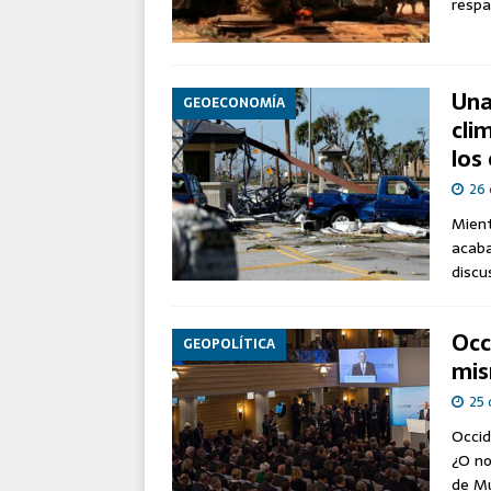
respa
Una
GEOECONOMÍA
cli
los
26 
Mient
acaba
discu
Occ
GEOPOLÍTICA
mis
25 
Occid
¿O no
de M