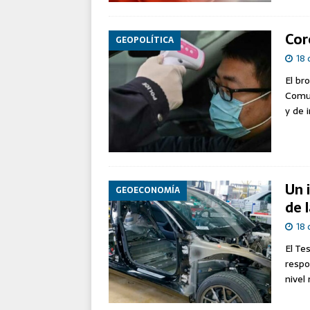
Cor
GEOPOLÍTICA
18 
El br
Comun
y de 
Un 
GEOECONOMÍA
de 
18 
El Te
respo
nivel