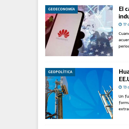
El 
GEOECONOMÍA
ind
17 
Cuand
acuer
perio
Hua
GEOPOLÍTICA
EE.
13 
Un fu
forma
extra