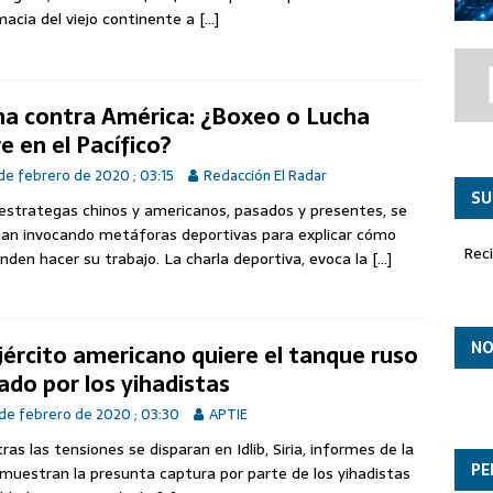
to ASTRALIS para el desarrollo de las futuras capacidades autónomas
macia del viejo continente a
[…]
 en órbita
na contra América: ¿Boxeo o Lucha
re en el Pacífico?
de febrero de 2020 ; 03:15
Redacción El Radar
SU
estrategas chinos y americanos, pasados y presentes, se
tan invocando metáforas deportivas para explicar cómo
Rec
nden hacer su trabajo. La charla deportiva, evoca la
[…]
NO
ejército americano quiere el tanque ruso
ado por los yihadistas
de febrero de 2020 ; 03:30
APTIE
ras las tensiones se disparan en Idlib, Siria, informes de la
PE
muestran la presunta captura por parte de los yihadistas