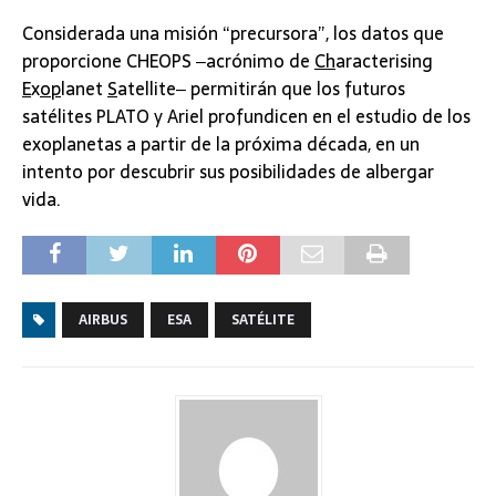
Considerada una misión “precursora”, los datos que
proporcione CHEOPS ‒acrónimo de
Ch
aracterising
E
x
op
lanet
S
atellite‒ permitirán que los futuros
satélites PLATO y Ariel profundicen en el estudio de los
exoplanetas a partir de la próxima década, en un
intento por descubrir sus posibilidades de albergar
vida.
AIRBUS
ESA
SATÉLITE