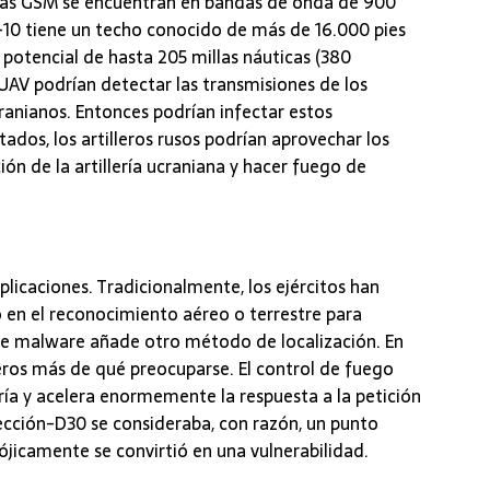
cias GSM se encuentran en bandas de onda de 900
n-10 tiene un techo conocido de más de 16.000 pies
e potencial de hasta 205 millas náuticas (380
s UAV podrían detectar las transmisiones de los
cranianos. Entonces podrían infectar estos
ados, los artilleros rusos podrían aprovechar los
ón de la artillería ucraniana y hacer fuego de
licaciones. Tradicionalmente, los ejércitos han
o en el reconocimiento aéreo o terrestre para
so de malware añade otro método de localización. En
lleros más de qué preocuparse. El control de fuego
ría y acelera enormemente la respuesta a la petición
ección-D30 se consideraba, con razón, un punto
dójicamente se convirtió en una vulnerabilidad.