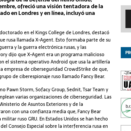
iembre, ofreció una visión tentadora de la
rado en Londres y en línea, incluyó una
l doctorado en el Kings College de Londres, destacó
que rusa llamada X-Agent. Esto formaba parte de su
erra y la guerra electrónica rusas, y las
rory dijo que X-Agent era un programa malicioso
 el sistema operativo Android que usa la artillería
e la empresa de ciberseguridad CrowdStrike de que,
grupo de ciberespionaje ruso llamado Fancy Bear.
mo Pawn Storm, Sofacy Group, Sednit, Tsar Team y
plean varias organizaciones de ciberseguridad. Las
inisterio de Asuntos Exteriores y de la
aron con una confianza media que, Fancy Bear
ia militar ruso GRU. En Estados Unidos se han hecho
 del Consejo Especial sobre la interferencia rusa en