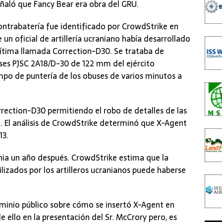
eñaló que Fancy Bear era obra del GRU.
ontrabatería fue identificado por CrowdStrike en
e un oficial de artillería ucraniano había desarrollado
gítima llamada Correction-D30. Se trataba de
buses PJSC 2A18/D-30 de 122 mm del ejército
iempo de puntería de los obuses de varios minutos a
rection-D30 permitiendo el robo de detalles de las
. El análisis de CrowdStrike determinó que X-Agent
13.
nia un año después. CrowdStrike estima que la
ilizados por los artilleros ucranianos puede haberse
inio público sobre cómo se insertó X-Agent en
de ello en la presentación del Sr. McCrory pero, es