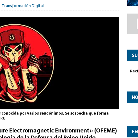
co ‘Paznic’ asume el liderazgo en la misión de Policía Aérea
Transformación Digital
SU
Rec
NO
s conocida por varios seudónimos. Se sospecha que forma
GRU
uture Electromagnetic Environment» (OFEME)
PE
ología de la Defensa del Reino Unido,