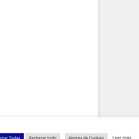
A DE COOKIES
CONTACTO
UNA WEB DE APTIE
Leer más
ptar Todas
Rechazar todo
Ajustes de Cookies