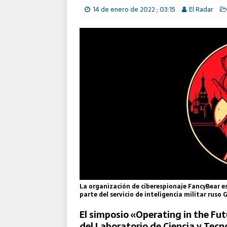
El Destacamento Aéreo Tácti
14 de enero de 2022 ; 03:15
El Radar
Reforzada de la OTAN
La organización de ciberespionaje FancyBear e
parte del servicio de inteligencia militar ruso 
El simposio «Operating in the F
del Laboratorio de Ciencia y Tecn