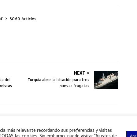
ar
3069 Articles
NEXT
ida del
Turquía abre la licitación para tres
onistas
nuevas fragatas
QUIÉNES SOMOS
AVISO LEGAL
POLÍTIC
cia más relevante recordando sus preferencias y visitas
TODAS las cookies. Sin embargo, puede visitar "Ajustes de
Ace