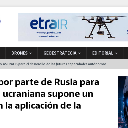
DRONES
GEOESTRATEGIA
EDITORIAL
to ASTRALIS para el desarrollo de las futuras capacidades autónomas
 en órbita
por parte de Rusia para
nta de producción de vehículos militares en A Coruña
ría ucraniana supone un
 primer NH90 para operaciones especiales que también funcionará en
la aplicación de la
la soberanía tecnológica y la seguridad movilizando nuevos
ón