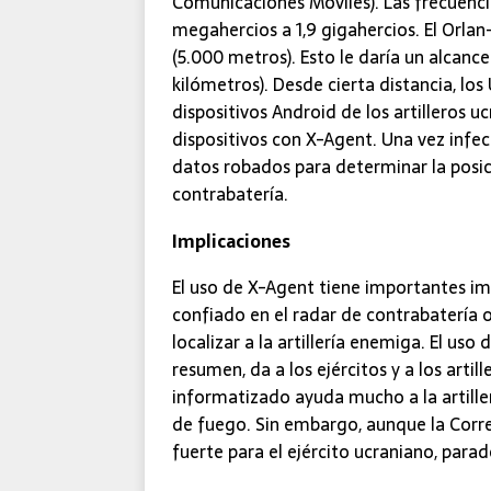
Comunicaciones Móviles). Las frecuen
megahercios a 1,9 gigahercios. El Orla
(5.000 metros). Esto le daría un alcanc
kilómetros). Desde cierta distancia, lo
dispositivos Android de los artilleros u
dispositivos con X-Agent. Una vez infect
datos robados para determinar la posici
contrabatería.
Implicaciones
El uso de X-Agent tiene importantes imp
confiado en el radar de contrabatería 
localizar a la artillería enemiga. El u
resumen, da a los ejércitos y a los arti
informatizado ayuda mucho a la artille
de fuego. Sin embargo, aunque la Corr
fuerte para el ejército ucraniano, para