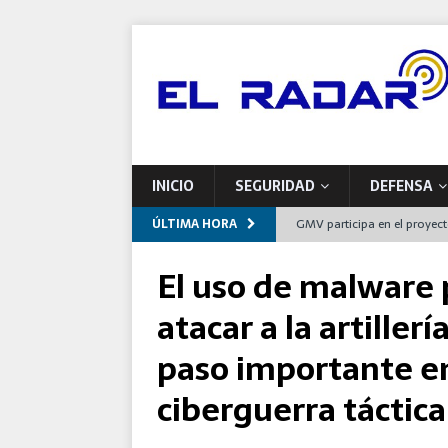
INICIO
SEGURIDAD
DEFENSA
ÚLTIMA HORA
GMV participa en el proyec
europeas de mantenimiento
El uso de malware 
Indra impulsa una nueva pla
atacar a la artille
Airbus entrega a Francia el
paso importante en 
España
ciberguerra táctica
Defensa se compromete con 
programas de modernizaci