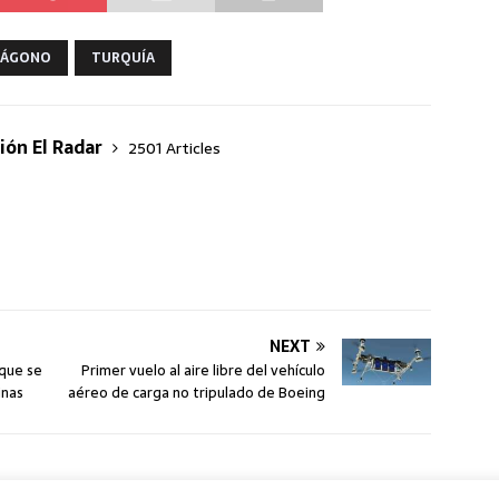
TÁGONO
TURQUÍA
ión El Radar
2501 Articles
NEXT
 que se
Primer vuelo al aire libre del vehículo
inas
aéreo de carga no tripulado de Boeing