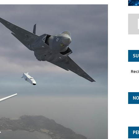
co ‘Paznic’ asume el liderazgo en la misión de Policía Aérea
SU
Rec
NO
PE