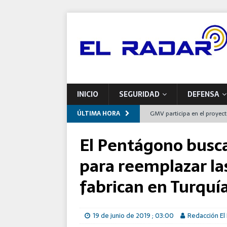
INICIO
SEGURIDAD
DEFENSA
ÚLTIMA HORA
GMV participa en el proyec
europeas de mantenimiento
El Pentágono busc
Indra impulsa una nueva pla
para reemplazar las
Airbus entrega a Francia el
fabrican en Turquí
España
Defensa se compromete con 
19 de junio de 2019 ; 03:00
Redacción El
programas de modernizaci