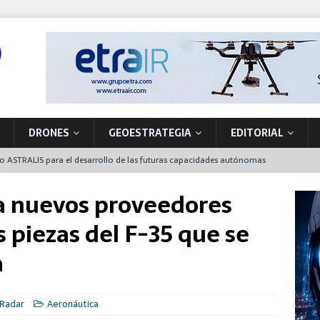
DRONES
GEOESTRATEGIA
EDITORIAL
to ASTRALIS para el desarrollo de las futuras capacidades autónomas
 en órbita
a nuevos proveedores
nta de producción de vehículos militares en A Coruña
 piezas del F-35 que se
 primer NH90 para operaciones especiales que también funcionará en
a
la soberanía tecnológica y la seguridad movilizando nuevos
 Radar
Aeronáutica
ón