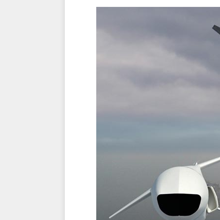
El Destacamento Aéreo Tácti
Reforzada de la OTAN