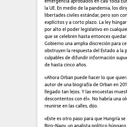
emergencia aprobados en casi toda Euro
la UE. En medio de la pandemia, los dir
libertades civiles estándar, pero son con
explícitos y a corto plazo. La ley hún
por alto el poder legislativo en cualquie
que se celebren hasta entonces quedar
Gobierno una amplia discreción para ce
obstruyen la respuesta del Estado a la
culpables de difundir información supu
de hasta cinco años.
«Ahora Orban puede hacer lo que quiera»
autor de una biografía de Orban en 20
llegado tan lejos. Y las encuestas mue
descontentos con él». No habría una o
reunirse en las calles, dijo.
«Este es otro paso para que Hungría se 
Biro-Nagy, un analista político húngaro.