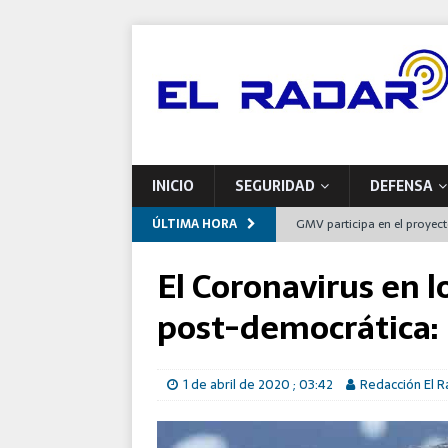
INICIO
SEGURIDAD
DEFENSA
ÚLTIMA HORA
GMV participa en el proyec
europeas de mantenimiento
El Coronavirus en l
Indra impulsa una nueva pla
post-democrática:
Airbus entrega a Francia el
España
1 de abril de 2020 ; 03:42
Redacción El R
Defensa se compromete con 
programas de modernizaci