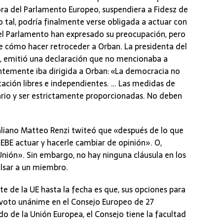
dora del Parlamento Europeo, suspendiera a Fidesz de
mo tal, podría finalmente verse obligada a actuar con
 el Parlamento han expresado su preocupación, pero
e cómo hacer retroceder a Orban. La presidenta del
en, emitió una declaración que no mencionaba a
ntemente iba dirigida a Orban: «La democracia no
ación libres e independientes. … Las medidas de
ario y ser estrictamente proporcionadas. No deben
taliano Matteo Renzi twiteó que «después de lo que
EBE actuar y hacerle cambiar de opinión». O,
Unión». Sin embargo, no hay ninguna cláusula en los
ulsar a un miembro.
te de la UE hasta la fecha es que, sus opciones para
 voto unánime en el Consejo Europeo de 27
do de la Unión Europea, el Consejo tiene la facultad