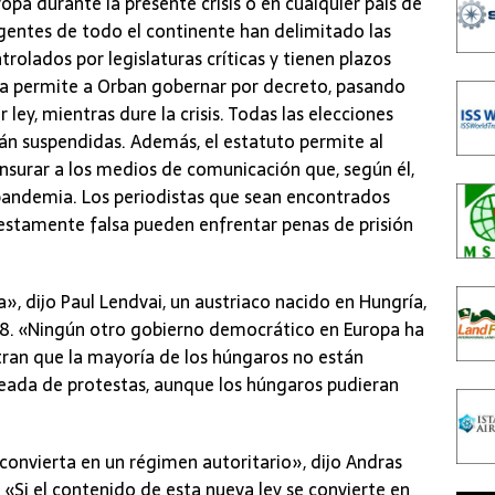
pa durante la presente crisis o en cualquier país de
igentes de todo el continente han delimitado las
trolados por legislaturas críticas y tienen plazos
gara permite a Orban gobernar por decreto, pasando
r ley, mientras dure la crisis. Todas las elecciones
án suspendidas. Además, el estatuto permite al
nsurar a los medios de comunicación que, según él,
 pandemia. Los periodistas que sean encontrados
estamente falsa pueden enfrentar penas de prisión
, dijo Paul Lendvai, un austriaco nacido en Hungría,
18. «Ningún otro gobierno democrático en Europa ha
stran que la mayoría de los húngaros no están
leada de protestas, aunque los húngaros pudieran
convierta en un régimen autoritario», dijo Andras
 «Si el contenido de esta nueva ley se convierte en