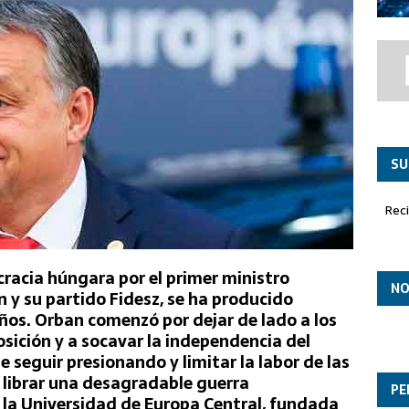
co ‘Paznic’ asume el liderazgo en la misión de Policía Aérea
SU
Rec
acia húngara por el primer ministro
NO
n y su partido Fidesz, se ha producido
ños. Orban comenzó por dejar de lado a los
sición y a socavar la independencia del
e seguir presionando y limitar la labor de las
 librar una desagradable guerra
PE
a la Universidad de Europa Central, fundada