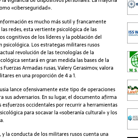
 la vigilancia de dispositivos personales. La mayoría
como «ciberseguridad».
a información es mucho más sutil y francamente
y las redes, esta vertiente psicológica de las
os cognitivos de los líderes y la población del
n psicológica. Los estrategas militares rusos
ctual revolución de las tecnologías de la
icológica sentará en gran medida las bases de la
las Fuerzas Armadas rusas, Valery Gerasimov, valora
litares en una proporción de 4 a 1.
usia lance ofensivamente este tipo de operaciones
a sus adversarios. En su lugar, el documento afirma
os esfuerzos occidentales por recurrir a herramientas
cológica para socavar la «soberanía cultural» y los
a.
 y la conducta de los militares rusos cuenta una