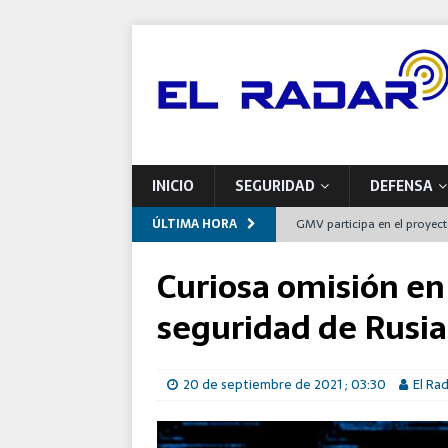
INICIO
SEGURIDAD
DEFENSA
ÚLTIMA HORA
GMV participa en el proyec
europeas de mantenimiento
Curiosa omisión en
Indra impulsa una nueva pla
seguridad de Rusia
Airbus entrega a Francia el
España
20 de septiembre de 2021 ; 03:30
El Ra
Defensa se compromete con 
programas de modernizaci