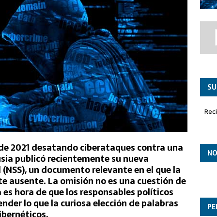
co ‘Paznic’ asume el liderazgo en la misión de Policía Aérea
SU
Rec
 de 2021 desatando ciberataques contra una
NO
usia publicó recientemente su nueva
 (NSS), un documento relevante en el que la
e ausente. La omisión no es una cuestión de
a es hora de que los responsables políticos
der lo que la curiosa elección de palabras
PE
ibernéticos.