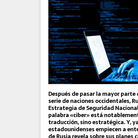
El Destacamento Aéreo Tácti
Reforzada de la OTAN
Después de pasar la mayor parte
serie de naciones occidentales, R
Estrategia de Seguridad Nacional
palabra «ciber» está notablement
traducción, sino estratégica. Y, y
estadounidenses empiecen a enten
de Rusia revela sobre sus planes c