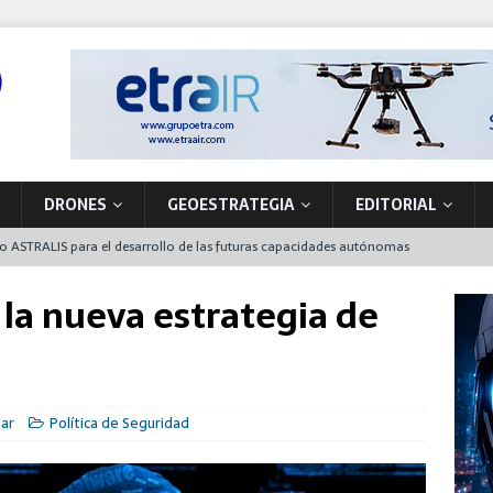
DRONES
GEOESTRATEGIA
EDITORIAL
to ASTRALIS para el desarrollo de las futuras capacidades autónomas
 en órbita
 la nueva estrategia de
nta de producción de vehículos militares en A Coruña
 primer NH90 para operaciones especiales que también funcionará en
dar
Política de Seguridad
la soberanía tecnológica y la seguridad movilizando nuevos
ón