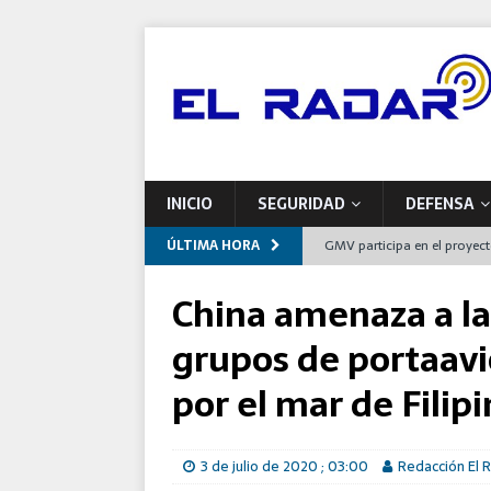
INICIO
SEGURIDAD
DEFENSA
ÚLTIMA HORA
GMV participa en el proyec
europeas de mantenimiento
China amenaza a las
Indra impulsa una nueva pla
grupos de portaav
Airbus entrega a Francia el
por el mar de Filip
España
Defensa se compromete con 
3 de julio de 2020 ; 03:00
Redacción El 
programas de modernizaci