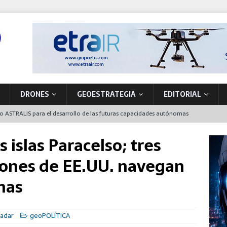
DRONES
GEOESTRATEGIA
EDITORIAL
to ASTRALIS para el desarrollo de las futuras capacidades autónomas
 en órbita
 islas Paracelso; tres
nta de producción de vehículos militares en A Coruña
iones de EE.UU. navegan
 primer NH90 para operaciones especiales que también funcionará en
inas
la soberanía tecnológica y la seguridad movilizando nuevos
Radar
geoPOLÍTICA
ón