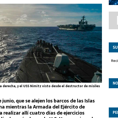
co ‘Paznic’ asume el liderazgo en la misión de Policía Aérea
SU
Rec
NO
a derecha, y el USS Nimitz visto desde el destructor de misiles
 junio, que se alejen los barcos de las Islas
ina mientras la Armada del Ejército de
realizar allí cuatro días de ejercicios
PE