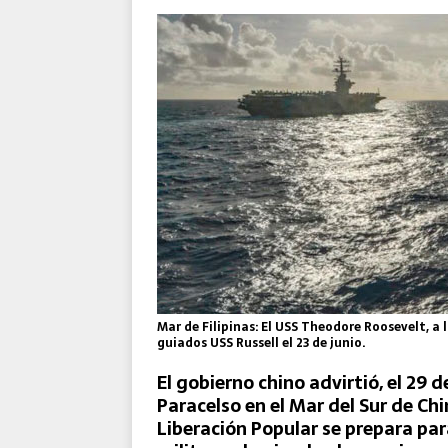
El Destacamento Aéreo Tácti
Reforzada de la OTAN
Mar de Filipinas: El USS Theodore Roosevelt, a l
guiados USS Russell el 23 de junio.
El gobierno chino advirtió, el 29 de
Paracelso en el Mar del Sur de Ch
Liberación Popular se prepara para 